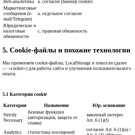
Веб-аналитика
a. согласие (баннер cookie)
Маркетинговые
сообщения (e-
a. отдельное согласие
mail/Telegram)
Юридические и
налоговые
c. правовая обязанность
обязанности
5. Cookie-файлы и похожие технологии
Мы применяем cookie-файлы, LocalStorage и пиксели (далее
— «cookie») для работы сайта и улучшения пользовательского
опыта.
5.1 Категории cookie
Категория
Назначение
Юр. основание
базовые функции
Strictly
законный интерес
(авторизация, защита от
Necessary
Art. 6 (1)(f)
спама)
согласие Art. 6 (1)(a) /
Analytics
статистика посещений
Art. 5 (3) ePrivacy