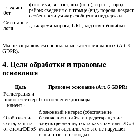
фото, имя, возраст, пол (опц.), страна, город,
Telegram-
район; сведения о питомце (вид, порода, возраст,
бот
особенности ухода); сообщения поддержки
Системные
дата/время запроса, URL, код ответа/ошибки
логи
Мы не запрашиваем специальные категории данных (Art. 9
GDPR).
4. Цели обработки и правовые
основания
Цель
Правовое основание (Art. 6 GDPR)
Регистрация и
подбор «ситтер
b. исполнение договора
– клиент»
f. законный интерес (обеспечение
Отображение
безопасности сайта и предотвращение
сайта, защита
злоупотреблений, таких как спам или DDoS-
от спама/DDoS
атаки; мы оценили, что это не нарушает
ваши права и свободы)