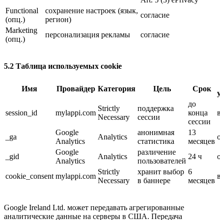
Functional
сохранение настроек (язык,
согласие
(опц.)
регион)
Marketing
персонализация рекламы
согласие
(опц.)
5.2 Таблица используемых cookie
Имя
Провайдер
Категория
Цель
Срок
до
Strictly
поддержка
session_id
mylappi.com
конца
Necessary
сессии
сессии
Google
анонимная
13
_ga
Analytics
Analytics
статистика
месяцев
Google
различение
_gid
Analytics
24 ч
Analytics
пользователей
Strictly
хранит выбор
6
cookie_consent
mylappi.com
Necessary
в баннере
месяцев
Google Ireland Ltd. может передавать агрегированные
аналитические данные на серверы в США. Передача