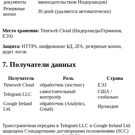
документы
законодательством Нидерландов)
Резервные
30 дней (удаляются автоматически)
копии
Место хранения:
Timeweb Cloud (Нидерланды/Германия,
ЕЭЗ)
Защита:
HTTPS, шифрование БД, 2FA, резервные копии,
аудит логов
7. Получатели данных
Получатель
Роль
Страна
Timeweb Cloud
обработчик (хостинг)
ЕЭЗ
самостоятельный
США /
Telegram LLC
контролёр
глобально
Google Ireland
обработчик (Analytics,
Ирландия
Ltd.
Gmail)
Трансграничная передача в Telegram LLC и Google Ireland Ltd.
защищена Стандартными договорными положениями (SCC)